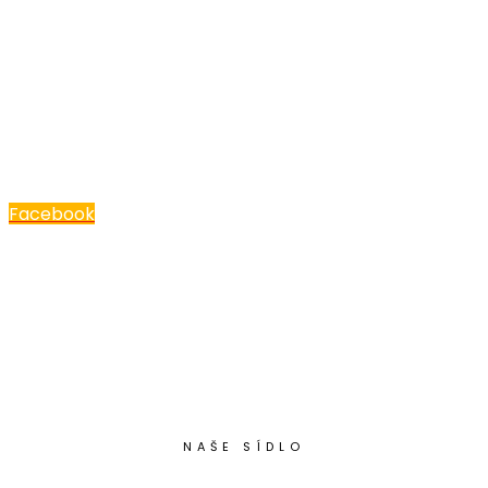
SOCIÁLNÍ SÍTĚ
Nenechte si nic ujít. Sledujte nás
na sociálních sítích
Facebook
NAŠE SÍDLO