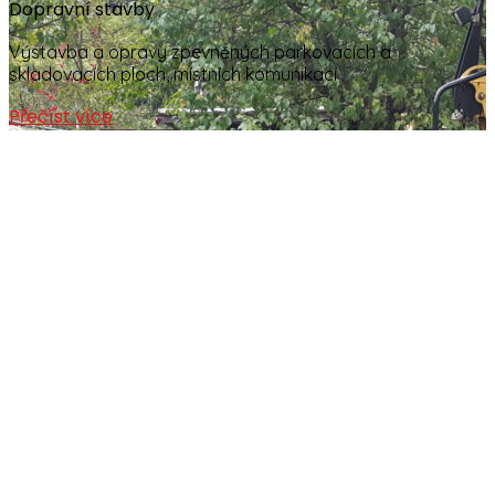
Dopravní stavby
Výstavba a opravy zpevněných parkovacích a
skladovacích ploch, místních komunikací
Přečíst více
HISTORIE