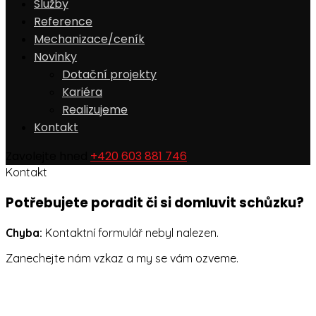
Služby
Reference
Mechanizace/ceník
Novinky
Dotační projekty
Kariéra
Realizujeme
Kontakt
Zavolejte hned
+420 603 881 746
Kontakt
Potřebujete poradit či si domluvit schůzku?
Chyba:
Kontaktní formulář nebyl nalezen.
Zanechejte nám vzkaz a my se vám ozveme.