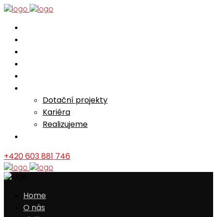
Home
O nás
Služby
Reference
Mechanizace/ceník
Novinky
Dotační projekty
Kariéra
Realizujeme
Kontakt
+420 603 881 746
Home
O nás