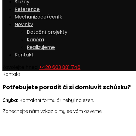
Služby
Reference
Mechanizace/ceník
Novinky
Dotační projekty
Kariéra
Realizujeme
Kontakt
Zavolejte hned
+420 603 881 746
Kontakt
Potřebujete poradit či si domluvit schůzku?
Chyba:
Kontaktní formulář nebyl nalezen.
Zanechejte nám vzkaz a my se vám ozveme.