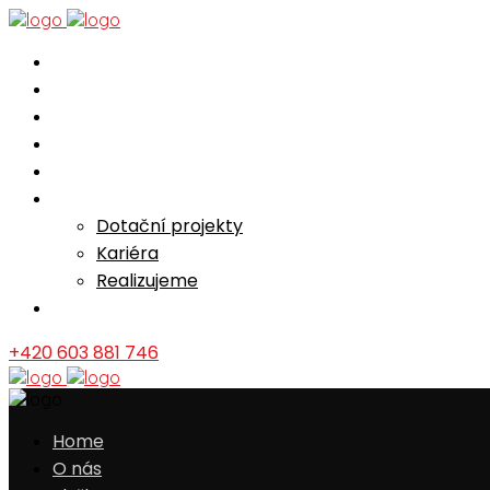
Home
O nás
Služby
Reference
Mechanizace/ceník
Novinky
Dotační projekty
Kariéra
Realizujeme
Kontakt
+420 603 881 746
Home
O nás